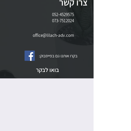
צרו קשר
052-4529575
073-7512024
office@lilach-adv.com
בקרו אותנו גם בפייסבוק:
בואו לבקר