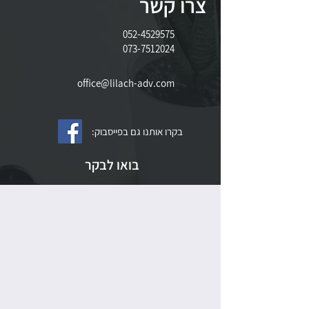
צרו קשר
052-4529575
073-7512024
office@lilach-adv.com
בקרו אותנו גם בפייסבוק:
בואו לבקר